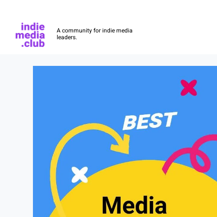
Indie Media Club
A community for indie media
leaders.
Skip to main content