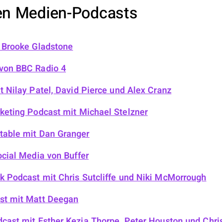
en Medien-Podcasts
 Brooke Gladstone
von BBC Radio 4
 Nilay Patel, David Pierce und Alex Cranz
keting Podcast
mit Michael Stelzner
table
mit Dan Granger
ocial Media
von Buffer
k Podcast
mit Chris Sutcliffe und Niki McMorrough
st
mit Matt Deegan
dcast
mit Esther Kezia Thorpe, Peter Houston und Chris