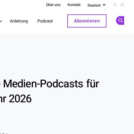
Über uns
Kontakt
Follow us 
Follow
Abonnieren
Anleitung
Podcast
Op
e Medien-Podcasts für
hr 2026
In