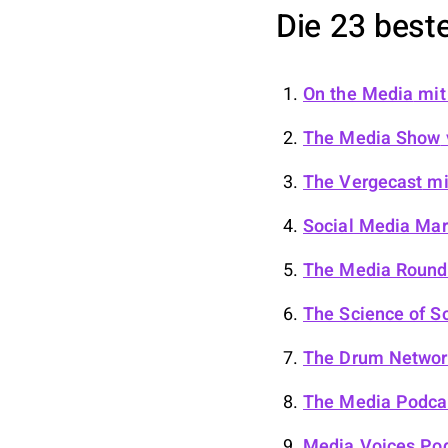
Die 23 best
On the Media
mit
The Media Show
The Vergecast
mit
Social Media Mar
The Media Round
The Science of S
The Drum Networ
The Media Podca
Media Voices Po