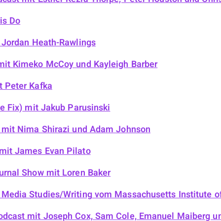
is Do
 Jordan Heath-Rawlings
it Kimeko McCoy und Kayleigh Barber
 Peter Kafka
e Fix)
mit Jakub Parusinski
mit Nima Shirazi und Adam Johnson
mit James Evan Pilato
urnal Show
mit Loren Baker
Media Studies/Writing
vom Massachusetts Institute o
odcast
mit Joseph Cox, Sam Cole, Emanuel Maiberg u