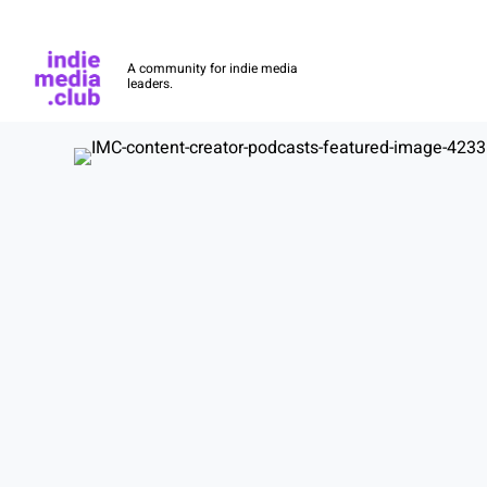
Indie Media Club
A community for indie media
leaders.
Skip to main content