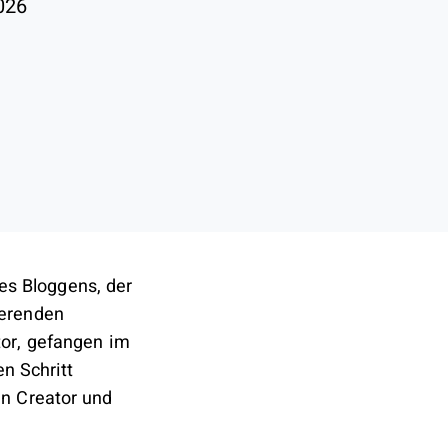
026
des Bloggens, der
ierenden
tor, gefangen im
en Schritt
en Creator und