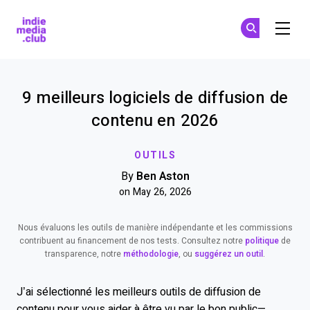
Indie Media Club
S'
S'
Skip to main content
9 meilleurs logiciels de diffusion de
contenu en 2026
OUTILS
By
Ben Aston
on May 26, 2026
Nous évaluons les outils de manière indépendante et les commissions
contribuent au financement de nos tests. Consultez notre
politique
de
transparence, notre
méthodologie
, ou
suggérez un outil
.
J’ai sélectionné les meilleurs outils de diffusion de
contenu pour vous aider à être vu par le bon public—