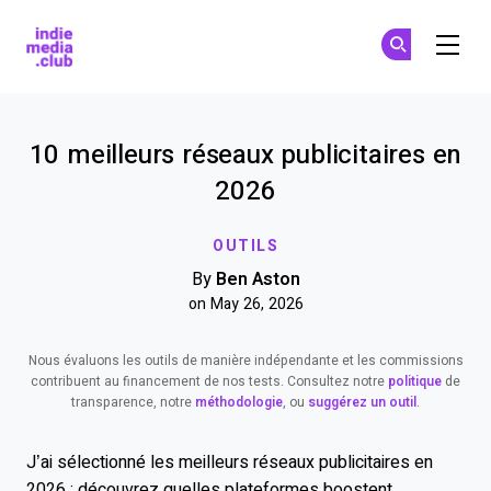
Indie Media Club
S'
S'
Skip to main content
10 meilleurs réseaux publicitaires en
2026
OUTILS
By
Ben Aston
on May 26, 2026
Nous évaluons les outils de manière indépendante et les commissions
contribuent au financement de nos tests. Consultez notre
politique
de
transparence, notre
méthodologie
, ou
suggérez un outil
.
J’ai sélectionné les meilleurs réseaux publicitaires en
2026 : découvrez quelles plateformes boostent