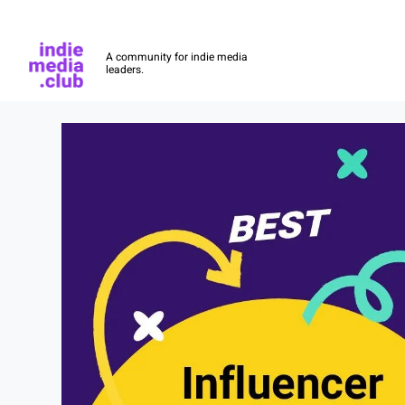
Indie Media Club
A community for indie media
leaders.
Skip to main content