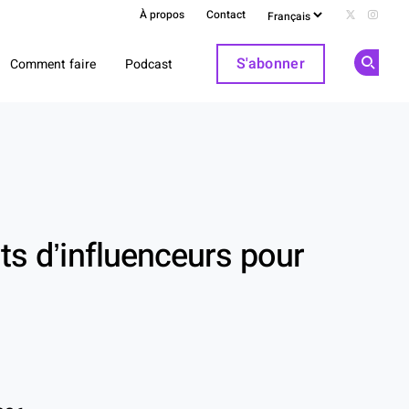
À propos
Contact
Follow us 
Follow
S'abonner
Comment faire
Podcast
Op
ts d’influenceurs pour
In