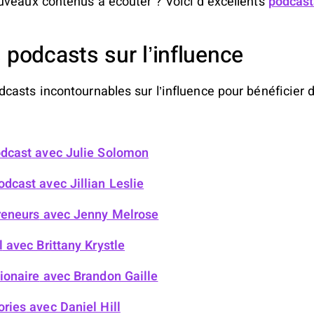
uveaux contenus à écouter ? Voici d’excellents
podcast
 podcasts sur l’influence
casts incontournables sur l’influence pour bénéficier d
odcast
avec Julie Solomon
odcast
avec Jillian Leslie
reneurs
avec Jenny Melrose
l
avec Brittany Krystle
ionaire
avec Brandon Gaille
ories
avec Daniel Hill