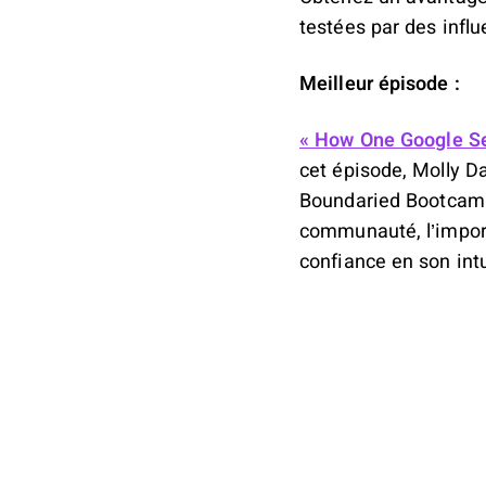
testées par des infl
Meilleur épisode :
« How One Google Se
cet épisode, Molly D
Boundaried Bootcamp.
communauté, l’import
confiance en son int