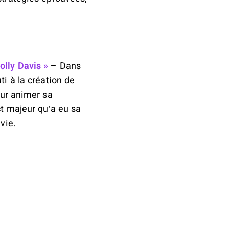
lly Davis »
– Dans
i à la création de
our animer sa
ct majeur qu’a eu sa
vie.