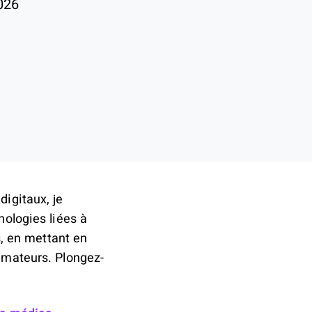
026
igitaux, je
nologies liées à
s, en mettant en
imateurs. Plongez-