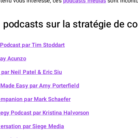
ntenu vous intéresse, ces
podcasts médias
sont inconto
 podcasts sur la stratégie de c
 Podcast
par Tim Stoddart
Jay Acunzo
par Neil Patel & Eric Siu
 Made Easy
par Amy Porterfield
ompanion
par Mark Schaefer
tegy Podcast
par Kristina Halvorson
ersation
par Siege Media