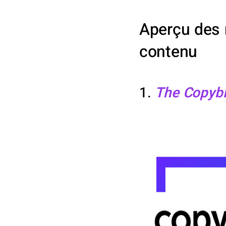
Aperçu des m
contenu
1.
The Copybl