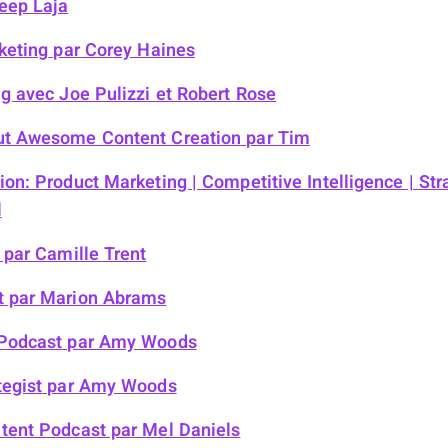
eep Laja
keting
par Corey Haines
ng
avec Joe Pulizzi et Robert Rose
ut Awesome Content Creation
par Tim
on: Product Marketing | Competitive Intelligence | Str
l
par Camille Trent
t
par Marion Abrams
Podcast
par Amy Woods
egist
par Amy Woods
tent Podcast
par Mel Daniels