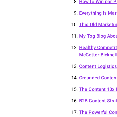
How to Win
par P
Everything is Mar
This Old Marketi
My Tog Blog Abo
Healthy Competiti
McCotter-Bicknel
Content Logistics
Grounded Conten
The Content 10x 
B2B Content Strat
The Powerful Con