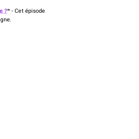
e ?
”
- Cet épisode
igne.