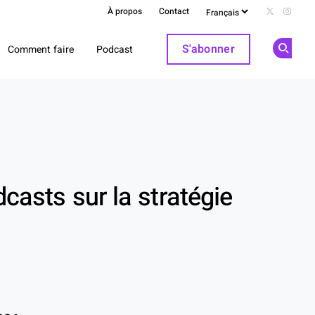
À propos
Contact
Follow us 
Follow
S'abonner
Comment faire
Podcast
Op
casts sur la stratégie
In