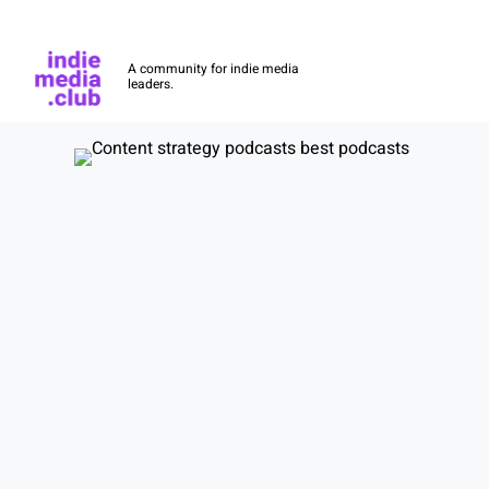
Indie Media Club
A community for indie media
leaders.
Skip to main content