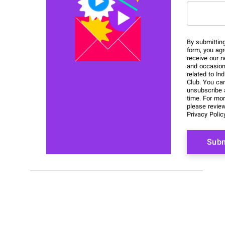
This field
By submitting
form, you agr
receive our n
and occasion
related to In
Club. You ca
unsubscribe 
time. For mor
please revie
Privacy Polic