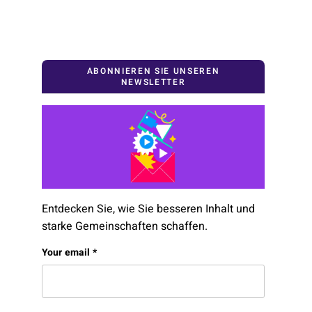
ABONNIEREN SIE UNSEREN
NEWSLETTER
Entdecken Sie, wie Sie besseren Inhalt und
starke Gemeinschaften schaffen.
Comments
Your email
*
This field is for validation purposes and should be