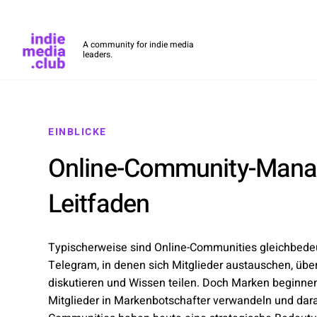
Indie Media Club
A community for indie media
leaders.
Skip to main content
EINBLICKE
Online-Community-Mana
Leitfaden
Typischerweise sind Online-Communities gleichbedeu
Telegram, in denen sich Mitglieder austauschen, über
diskutieren und Wissen teilen. Doch Marken beginne
Mitglieder in Markenbotschafter verwandeln und da