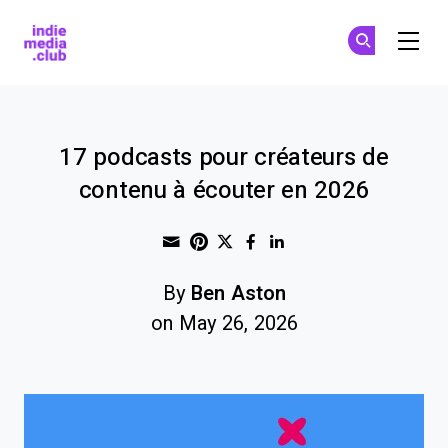
Indie Media Club
S'
S'
Skip to main content
17 podcasts pour créateurs de
contenu à écouter en 2026
Share through Email
Print this page
Share on Pinterest
Share on Twitter
Share on Faceboo
Share on Linke
By
Ben Aston
on May 26, 2026