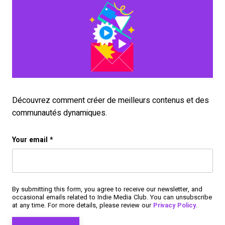
Découvrez comment créer de meilleurs contenus et des
communautés dynamiques.
Email
Your email
*
This field is for validation purposes and should be left u
By submitting this form, you agree to receive our newsletter, and
occasional emails related to Indie Media Club. You can unsubscribe
at any time. For more details, please review our
Privacy Policy
.