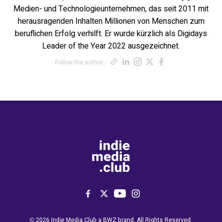
Medien- und Technologieunternehmen, das seit 2011 mit
herausragenden Inhalten Millionen von Menschen zum
beruflichen Erfolg verhilft. Er wurde kürzlich als Digidays
Leader of the Year 2022 ausgezeichnet.
Opens new windo
Opens new win
Opens new wi
Opens new 
Opens ne
Follow the author:
Like us on Facebook
Follow us on Twitter
Follow us on YouTu
Follow us on Ins
Opens new window
© 2026 Indie Media Club a
BWZ
brand. All Rights Reserved.