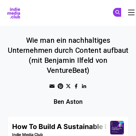
Indie Media Club
Skip to main content
Wie man ein nachhaltiges
Unternehmen durch Content aufbaut
(mit Benjamin Ilfeld von
VentureBeat)
Share through Email
Print this page
Share on Pinterest
Share on Twitter
Share on Faceboo
Share on Linke
Ben Aston