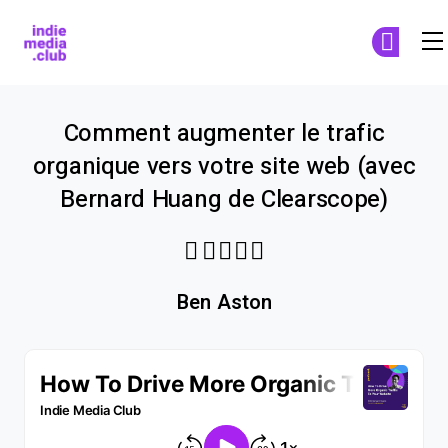
Indie Media Club
Skip to main content
Comment augmenter le trafic
organique vers votre site web (avec
Bernard Huang de Clearscope)
Share through Email
Print this page
Share on Pinterest
Share on Twitter
Share on Facebook
Share on LinkedIn
Ben Aston