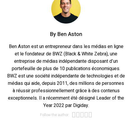
By
Ben Aston
Ben Aston est un entrepreneur dans les médias en ligne
et le fondateur de BWZ (Black & White Zebra), une
entreprise de médias indépendante disposant d’un
portefeuille de plus de 10 publications économiques.
BWZ est une société indépendante de technologies et de
médias qui aide, depuis 2011, des millions de personnes
à réussir professionnellement grâce à des contenus
exceptionnels. Il a récemment été désigné Leader of the
Year 2022 par Digiday.
Opens new wind
Opens new win
Opens new wi
Opens new w
Opens new 
Follow the author: