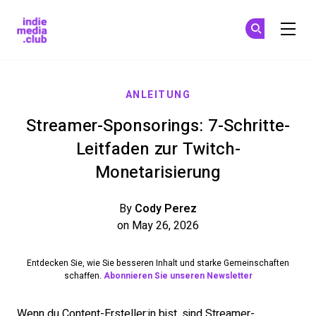
Indie Media Club
Ne
Ab
Skip to main content
ANLEITUNG
Streamer-Sponsorings: 7-Schritte-
Leitfaden zur Twitch-
Monetarisierung
By
Cody Perez
on May 26, 2026
Entdecken Sie, wie Sie besseren Inhalt und starke Gemeinschaften
schaffen.
Abonnieren Sie unseren Newsletter
Wenn du Content-Ersteller:in bist, sind Streamer-