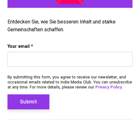
Entdecken Sie, wie Sie besseren Inhalt und starke
Gemeinschaften schaffen.
X/Twitter
Your email
*
This field is for validation purposes and should be left u
By submitting this form, you agree to receive our newsletter, and
occasional emails related to Indie Media Club. You can unsubscribe
at any time. For more details, please review our
Privacy Policy
.