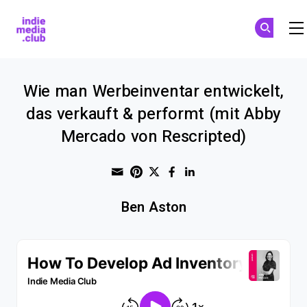
Indie Media Club
Skip to main content
Wie man Werbeinventar entwickelt,
das verkauft & performt (mit Abby
Mercado von Rescripted)
Share through Email
Print this page
Share on Pinterest
Share on Twitter
Share on Faceboo
Share on Linke
Ben Aston