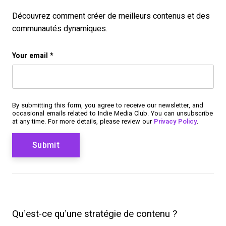
Découvrez comment créer de meilleurs contenus et des
communautés dynamiques.
Instagram
Your email
*
This field is for validation purposes and should be left u
By submitting this form, you agree to receive our newsletter, and
occasional emails related to Indie Media Club. You can unsubscribe
at any time. For more details, please review our
Privacy Policy
.
Qu’est-ce qu’une stratégie de contenu ?