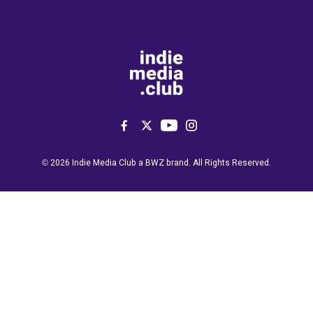
Like us on Facebook
Follow us on Twitter
Follow us on YouTu
Follow us on Ins
Opens new window
© 2026 Indie Media Club a
BWZ
brand. All Rights Reserved.