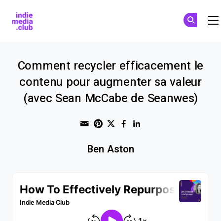
Indie Media Club
Skip to main content
Comment recycler efficacement le
contenu pour augmenter sa valeur
(avec Sean McCabe de Seanwes)
Share through Email
Print this page
Share on Pinterest
Share on Twitter
Share on Faceboo
Share on Linke
Ben Aston