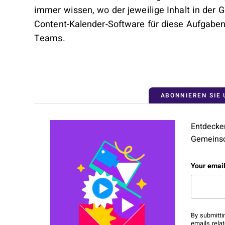
immer wissen, wo der jeweilige Inhalt in der G
Content-Kalender-Software für diese Aufgaben 
Teams.
ABONNIEREN SIE
Entdecken
Gemeinsc
Comment
Your emai
This fiel
By submitti
emails rela