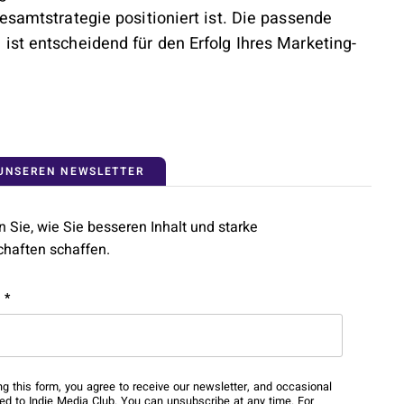
esamtstrategie positioniert ist. Die passende
ist entscheidend für den Erfolg Ihres Marketing-
 UNSEREN NEWSLETTER
 Sie, wie Sie besseren Inhalt und starke
haften schaffen.
s
l
*
d is for validation purposes and should be left unchanged.
ng this form, you agree to receive our newsletter, and occasional
ted to Indie Media Club. You can unsubscribe at any time. For