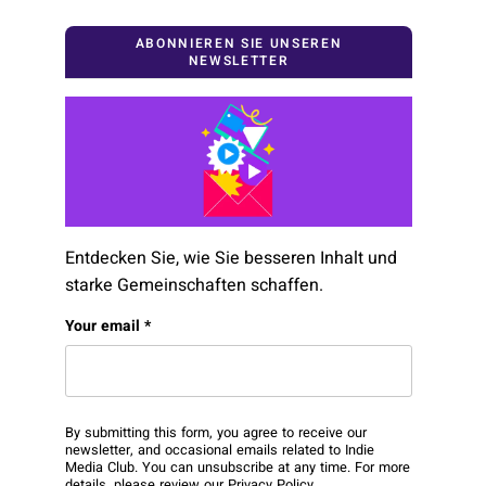
ABONNIEREN SIE UNSEREN
NEWSLETTER
Entdecken Sie, wie Sie besseren Inhalt und
starke Gemeinschaften schaffen.
X/Twitter
Your email
*
This field is for validation purposes and should be
By submitting this form, you agree to receive our
newsletter, and occasional emails related to Indie
Media Club. You can unsubscribe at any time. For more
details, please review our
Privacy Policy
.