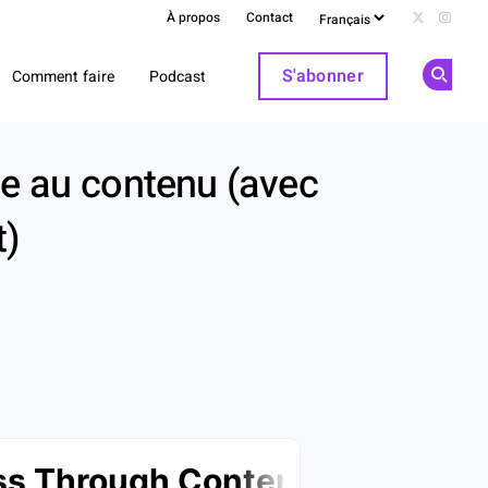
À propos
Contact
Follow us 
Follow
S'abonner
Comment faire
Podcast
Op
Share
ce au contenu (avec
t)
k
dIn