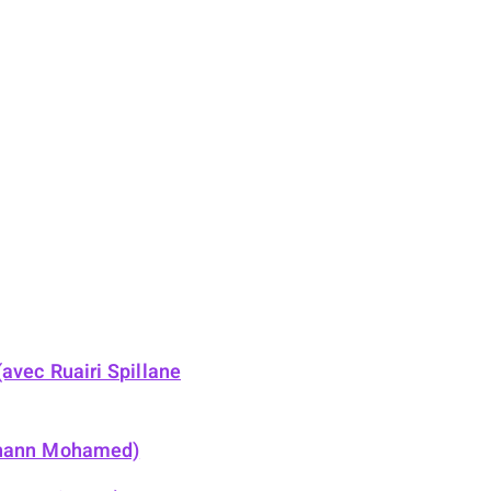
avec Ruairi Spillane
arhann Mohamed)