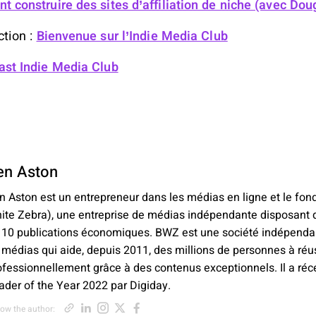
 construire des sites d’affiliation de niche (avec Do
ction :
Bienvenue sur l’Indie Media Club
ast Indie Media Club
en Aston
n Aston est un entrepreneur dans les médias en ligne et le fo
ite Zebra), une entreprise de médias indépendante disposant d’
 10 publications économiques. BWZ est une société indépendan
 médias qui aide, depuis 2011, des millions de personnes à réu
ofessionnellement grâce à des contenus exceptionnels. Il a r
ader of the Year 2022 par Digiday.
Opens new window
Opens new window
Opens new window
Opens new window
Opens new window
low the author: