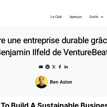
Le Club
Aperçus
Outils
 une entreprise durable grâ
enjamin Ilfeld de VentureBea
Share through Email
Print this page
Share on Pinterest
Share on Twitter
Share on Faceboo
Share on Linke
Ben Aston