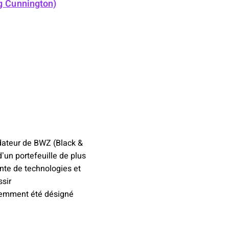
ug Cunnington)
ndateur de BWZ (Black &
un portefeuille de plus
te de technologies et
ssir
écemment été désigné