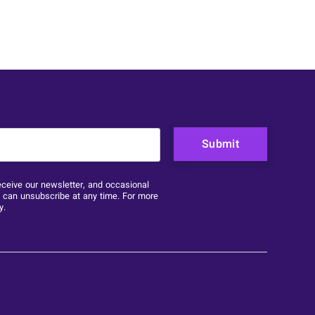
purposes and should be left unchanged.
eceive our newsletter, and occasional
u can unsubscribe at any time. For more
y
.