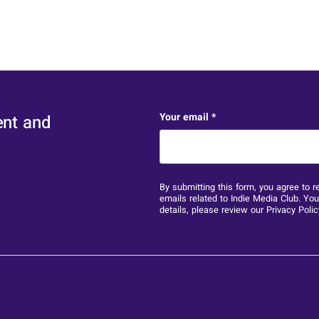
URL
Your email
*
ent and
This field is for validation 
By submitting this form, you agree to r
emails related to Indie Media Club. Yo
details, please review our
Privacy Polic