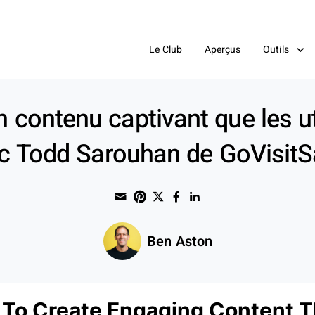
Le Club
Aperçus
Outils
contenu captivant que les ut
ec Todd Sarouhan de GoVisit
Share through Email
Print this page
Share on Pinterest
Share on Twitter
Share on Faceboo
Share on Linke
Ben Aston