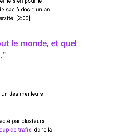
r le sien pour le
de sac à dos d’un an
rsité. [2:08]
out le monde, et quel
.
l’un des meilleurs
ecté par plusieurs
oup de trafic
, donc la