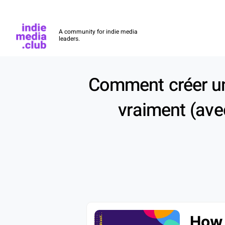
Indie Media Club
A community for indie media
leaders.
Skip to main content
Comment créer un 
vraiment (av