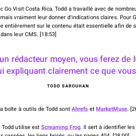
ec Go Visit Costa Rica, Todd a travaillé avec de nombre
amais vraiment leur donner d’indications claires. Pour 
e entièrement sur le contenu était essentielle afin de s
 dans leur CMS. [18:53]
un rédacteur moyen, vous ferez de l
i expliquant clairement ce que vous 
TODD SAROUHAN
la boîte à outils de Todd sont
Ahrefs
et
MarketMuse
. [2
 Todd utilise est
Screaming Frog
. Il sert à identifier l
cassées, les liens brisés, ou les pages 404. [28:00]