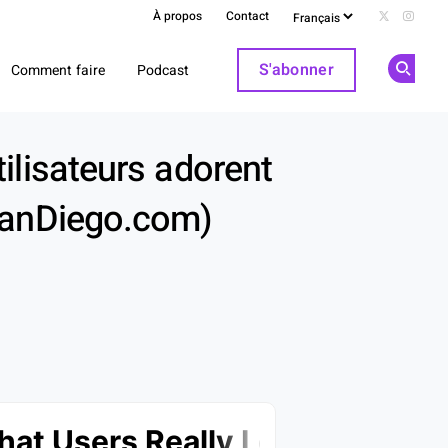
À propos
Contact
Follow us 
Follow
S'abonner
Comment faire
Podcast
Op
Share
ilisateurs adorent
SanDiego.com)
k
dIn