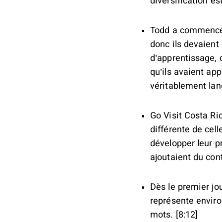
diversification est
Todd a commencé à
donc ils devaient
d’apprentissage, 
qu’ils avaient app
véritablement lanc
Go Visit Costa Ric
différente de cell
développer leur p
ajoutaient du cont
Dès le premier jo
représente enviro
mots. [8:12]